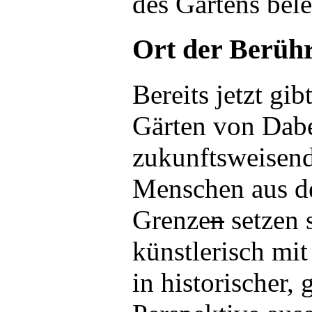
des Gartens bele
Ort der Berüh
Bereits jetzt g
Gärten von Dabe
zukunftsweisend
Menschen aus d
Grenze
n
setzen s
künstlerisch mi
in historischer,