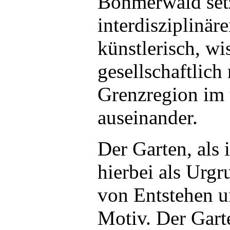
Böhmerwald setz
interdisziplinär
künstlerisch, wi
gesellschaftlich
Grenzregion im 
auseinander.
Der Garten, als i
hierbei als Urg
von Entstehen u
Motiv. Der Garte