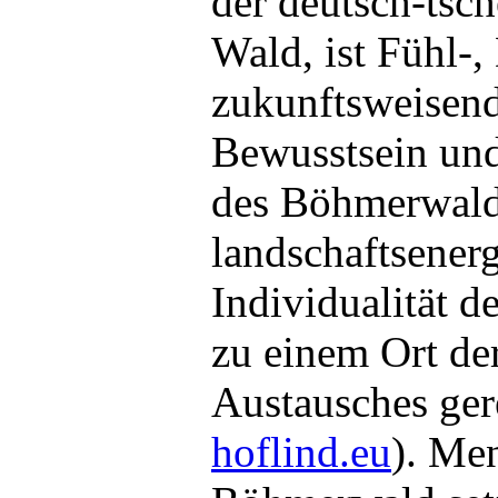
der deutsch-tsc
Wald, ist Fühl-,
zukunftsweisen
Bewusstsein und
des Böhmerwalde
landschaftsener
Individualität 
zu einem Ort d
Austausches gere
hoflind.eu
). Me