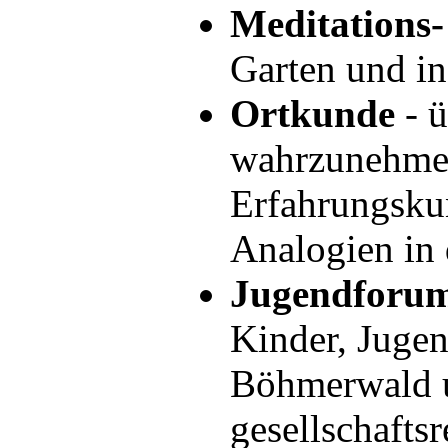
Meditations
Garten und i
Ortkunde
- ü
wahrzunehmen
Erfahrungsku
Analogien in 
Jugendforu
Kinder, Juge
Böhmerwald u
gesellschafts